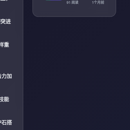
观众激情
91 阅读
1个月前
接突进
样重
击力加
技能
护石搭