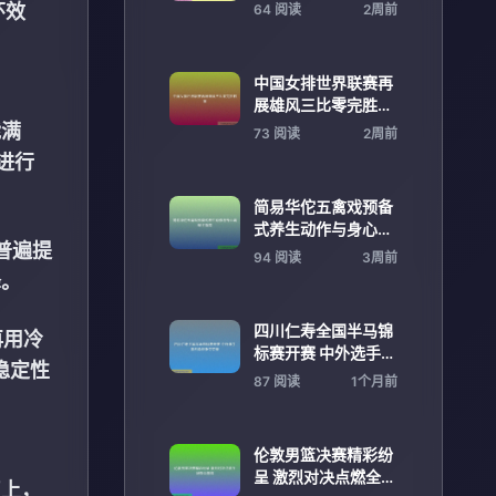
信念研究
环效
64 阅读
2周前
中国女排世界联赛再
展雄风三比零完胜韩
国
能满
73 阅读
2周前
进行
简易华佗五禽戏预备
式养生动作与身心调
普遍提
理全指南
94 阅读
3周前
降。
四川仁寿全国半马锦
再用冷
标赛开赛 中外选手激
稳定性
烈角逐争夺荣誉
87 阅读
1个月前
伦敦男篮决赛精彩纷
呈 激烈对决点燃全场
点上，