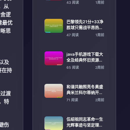
友击掌撞胸展示默契
43 阅读
1周前
，从
取舍逻
巴黎领先21分+33净
建最优
胜球只需战平昂热即
清晰思
可提前锁定联赛冠军
47 阅读
1周前
java手机游戏下载大
全及经典怀旧资源推
以及
荐指南精选攻略汇总
65 阅读
2周前
豪在持
版
和谐共融照亮冬奥盛
典米兰科尔蒂纳开幕
责过渡
式精彩呈现
71 阅读
2周前
。特
伍绍祖同志革命一生
避伤
光辉事迹与坚定理想