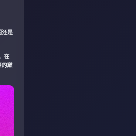
图还是
。在
豪的巅