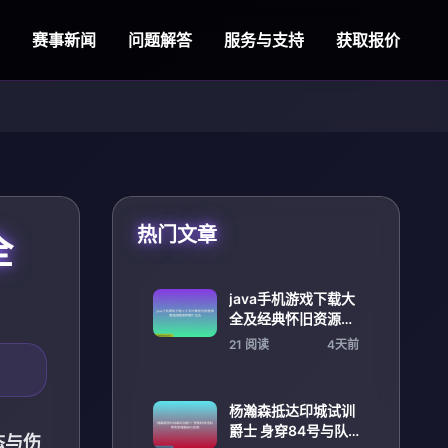
赛事新闻
问题解答
服务与支持
获取报价
热门文章
全
java手机游戏下载大
全及经典怀旧资源推
荐指南精选攻略汇总
21 阅读
4天前
版
杨瀚森抵达印城试训
爵士 身穿84号与队
态与伤