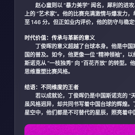
赵心童则以 “暴力美学” 闻名，犀利的
上的 “艺术家”。他的比赛充满激情与爆发力
至 146 分。但正如业内评价，他的防守与
时代价值：传承与革新的意义
丁俊晖的意义超越了台球本身。他是中国
国的普及。如今，他更像一位 “精神领袖”，
斯诺克从 “一枝独秀” 向 “百花齐放” 的
思维重塑比赛风格。
结语：不同维度的王者
若以成就论，丁俊晖仍是中国斯诺克的 “
虽风格迥异，却共同书写着中国台球的辉煌。
星空中，他们都是不可替代的星辰，照亮着中