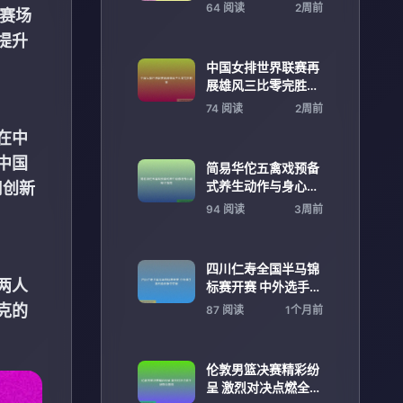
信念研究
64 阅读
2周前
克赛场
提升
中国女排世界联赛再
展雄风三比零完胜韩
国
74 阅读
2周前
在中
中国
简易华佗五禽戏预备
式养生动作与身心调
用创新
理全指南
94 阅读
3周前
四川仁寿全国半马锦
两人
标赛开赛 中外选手激
烈角逐争夺荣誉
克的
87 阅读
1个月前
伦敦男篮决赛精彩纷
呈 激烈对决点燃全场