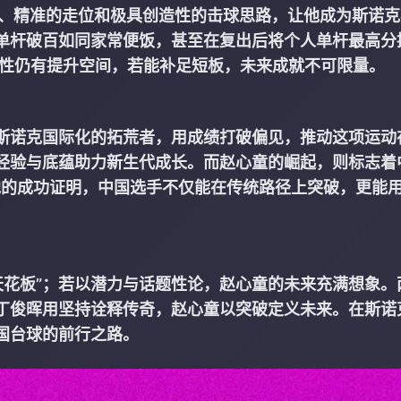
进攻、精准的走位和极具创造性的击球思路，让他成为斯诺
，单杆破百如同家常便饭，甚至在复出后将个人单杆最高分
稳定性仍有提升空间，若能补足短板，未来成就不可限量。
斯诺克国际化的拓荒者，用成绩打破偏见，推动这项运动
以经验与底蕴助力新生代成长。而赵心童的崛起，则标志着
转型。他的成功证明，中国选手不仅能在传统路径上突破，更能
天花板”；若以潜力与话题性论，赵心童的未来充满想象。
丁俊晖用坚持诠释传奇，赵心童以突破定义未来。在斯诺
国台球的前行之路。