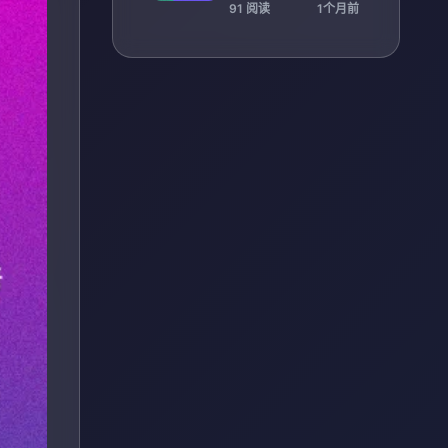
观众激情
91 阅读
1个月前