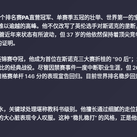
 个排名赛
PA直营
冠军、单赛季五冠的壮举、世界第一的
难以逾越的高峰。他不仅改写了英伦选手对斯诺克的垄断
尽管近年来状态有所波动，但 37 岁的他依然保持着顶尖竞
的证明。
锦赛夺冠，他成为首位在斯诺克三大赛折桂的 “90 后”；2
德比的经典战役。尽管因禁赛事件一度中断职业生涯，但 20
赛资格赛单杆 146 分的表现宣告回归。目前世界排名稳步回
水，关键球处理堪称教科书级别。他擅长通过细腻的走位
大心脏表现令人叹服。这种 “稳扎稳打” 的风格，正是