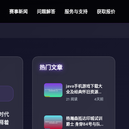
赛事新闻
问题解答
服务与支持
获取报价
热门文章
java手机游戏下载大
全及经典怀旧资源推
荐指南精选攻略汇总
21 阅读
4天前
版
时代
杨瀚森抵达印城试训
释着
爵士 身穿84号与队