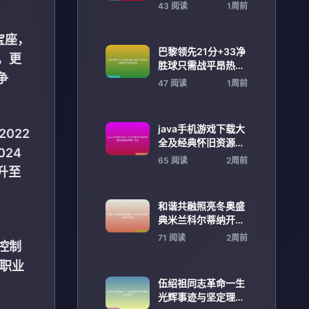
友击掌撞胸展示默契
43 阅读
1周前
宝座，
巴黎领先21分+33净
，更
胜球只需战平昂热即
争
可提前锁定联赛冠军
47 阅读
1周前
java手机游戏下载大
022
全及经典怀旧资源推
24
荐指南精选攻略汇总
65 阅读
2周前
版
升至
和谐共融照亮冬奥盛
典米兰科尔蒂纳开幕
式精彩呈现
71 阅读
2周前
控制
他职业
伍绍祖同志革命一生
光辉事迹与坚定理想