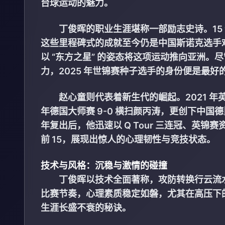
台球运动的魅力。
丁俊晖的职业生涯堪称一部励志史诗。15
这些里程碑式的成就至今仍是中国斯诺克选手
以 “东方之星” 的姿态将这项运动推向亚洲。
力，2025 年世锦赛种子选手的身份便是最好
赵心童则代表着新生代的崛起。2021 年英
年德国大师赛 9-0 横扫颜丙涛，更创下中国
年复出后，他迅速以 Q Tour 三连冠、英锦
前 15，展现出惊人的心理韧性与竞技状态。
技术与风格：沉稳与激情的碰撞
丁俊晖以技术全面著称，攻防转换行云流
比赛节奏，心理素质稳定如磐，尤其在高压下的
生涯长盛不衰的秘诀。