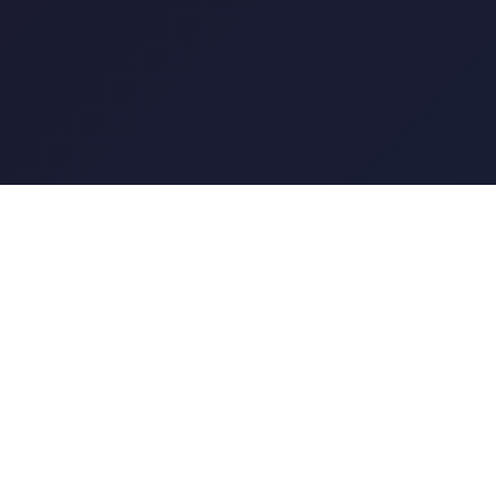
PA直营|中国官网
快速链接
认识
PA直
PA直营|中国官网以“引领快乐，创造价
值”为发展理念，致力 于为泛娱乐用户群
赛事新闻
体提供多元、多形式的内容，并为国际化
服务与支持
IP增值赋能、创造更丰富的IP 产业链。
PA集团业务包括国际化IP运营管理、提
供动画直播和视频直播，让您轻松享受聊
球投注的乐趣。